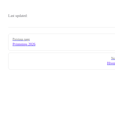
Last updated:
Pager
Previous page
Printemps 2026
Ne
Hive