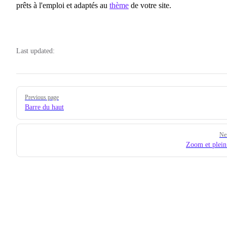
prêts à l'emploi et adaptés au
thème
de votre site.
Last updated:
Pager
Previous page
Barre du haut
Ne
Zoom et plein