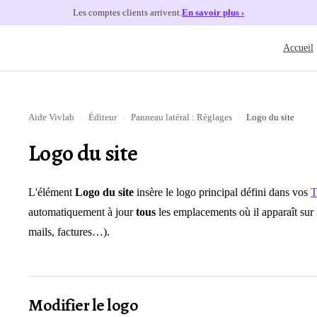
Les comptes clients arrivent.
En savoir plus ›
Main Nav
Accueil
Aide Vivlab
›
Éditeur
›
Panneau latéral : Réglages
›
Logo du site
Logo du site
L'élément
Logo du site
insère le logo principal défini dans vos
T
automatiquement à jour
tous
les emplacements où il apparaît sur l
mails, factures…).
Modifier le logo