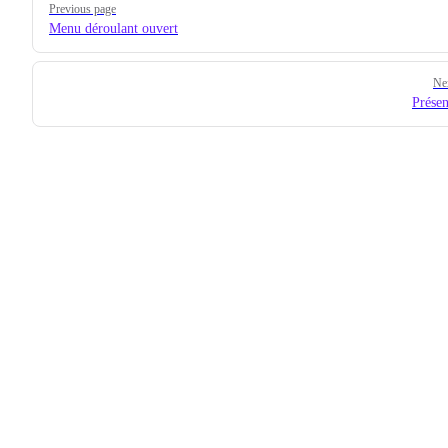
Previous page
Menu déroulant ouvert
Ne
Présen