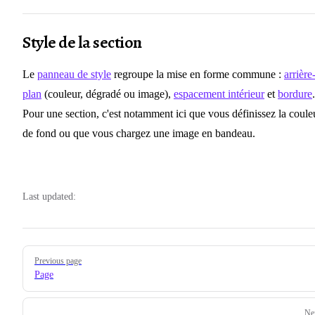
Style de la section
Le
panneau de style
regroupe la mise en forme commune :
arrière
plan
(couleur, dégradé ou image),
espacement intérieur
et
bordure
.
Pour une section, c'est notamment ici que vous définissez la coule
de fond ou que vous chargez une image en bandeau.
Last updated:
Pager
Previous page
Page
Ne