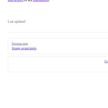
Last updated:
Pager
Previous page
Image avant/après
Ne