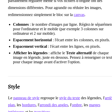
parfaitement régulière même si vos fichiers d'origine ont des
dimensions différentes. Pour agrandir ou réduire les images,
redimensionnez simplement le bloc sur la
canvas
.
Colonnes
: le nombre d'images par ligne. Réglez-le séparémen
pour l'ordinateur et le mobile (par exemple 3 colonnes sur
ordinateur et 2 sur mobile).
Espacement horizontal
: l'écart entre les colonnes, en pixels.
Espacement vertical
: l'écart entre les lignes, en pixels.
Afficher les légendes
: affiche le
Texte alternatif
de chaque
image en légende, juste en dessous. Pensez à renseigner ce tex
pour chaque image avant d'activer l'option.
Style
Le
panneau de style
regroupe le
style du texte
des légendes, l'
arriè
plan
, les
bordures
, l'
arrondi des angles
, l'
ombre
, les
marges
intérieures
et les
transitions
.