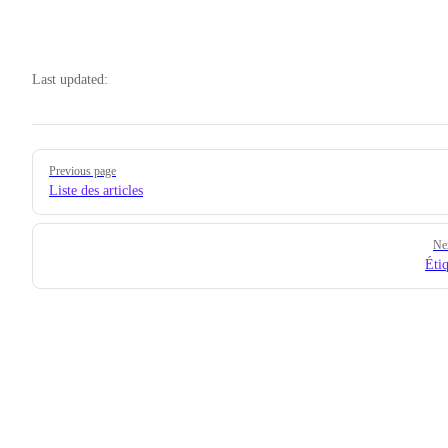
Last updated:
Pager
Previous page
Liste des articles
Ne
Étiq